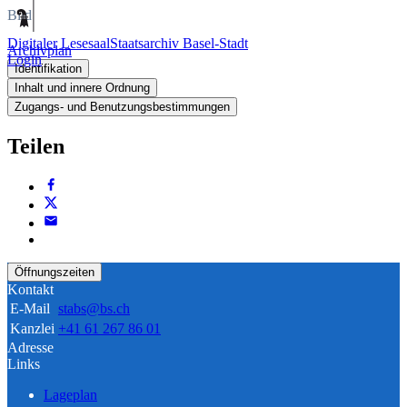
Bild
Digitaler Lesesaal
Staatsarchiv Basel-Stadt
Archivplan
Login
Identifikation
Inhalt und innere Ordnung
Zugangs- und Benutzungsbestimmungen
Teilen
Öffnungszeiten
Kontakt
E-Mail
stabs@bs.ch
Kanzlei
+41 61 267 86 01
Adresse
Links
Lageplan