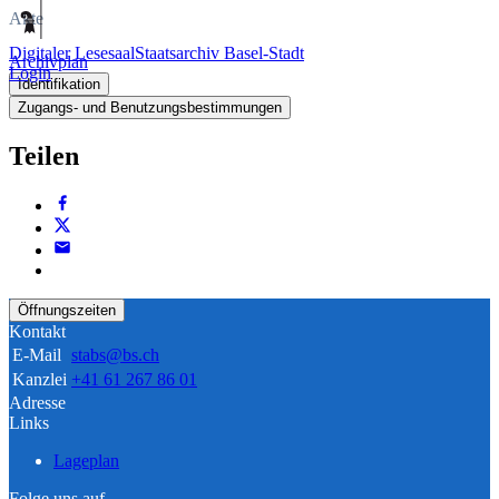
Akte
Digitaler Lesesaal
Staatsarchiv Basel-Stadt
Archivplan
Login
Identifikation
Zugangs- und Benutzungsbestimmungen
Teilen
Öffnungszeiten
Kontakt
E-Mail
stabs@bs.ch
Kanzlei
+41 61 267 86 01
Adresse
Links
Lageplan
Folge uns auf