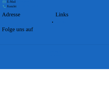
E-Mail
stabs@bs.ch
Kanzlei
+41 61 267 86 01
Adresse
Links
Lageplan
Folge uns auf
Impressum
Disclaimer