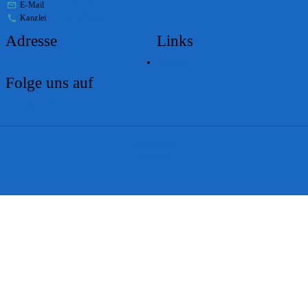
E-Mail
stabs@bs.ch
Kanzlei
+41 61 267 86 01
Adresse
Links
Lageplan
Folge uns auf
Impressum
Disclaimer