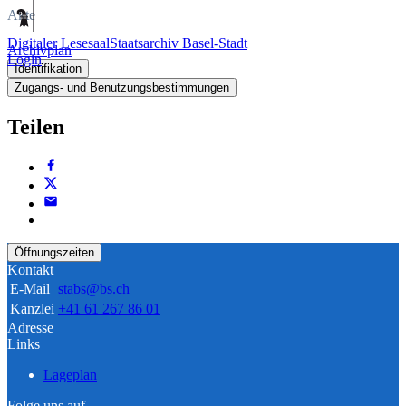
Akte
Digitaler Lesesaal
Staatsarchiv Basel-Stadt
Archivplan
Login
Identifikation
Zugangs- und Benutzungsbestimmungen
Teilen
Öffnungszeiten
Kontakt
E-Mail
stabs@bs.ch
Kanzlei
+41 61 267 86 01
Adresse
Links
Lageplan
Folge uns auf