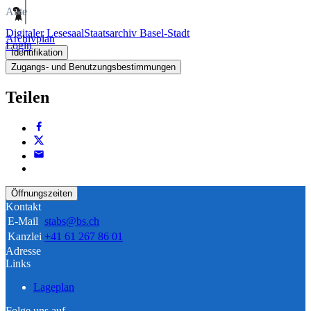
Akte
Digitaler Lesesaal
Staatsarchiv Basel-Stadt
Archivplan
Login
Identifikation
Zugangs- und Benutzungsbestimmungen
Teilen
Öffnungszeiten
Kontakt
E-Mail
stabs@bs.ch
Kanzlei
+41 61 267 86 01
Adresse
Links
Lageplan
Folge uns auf