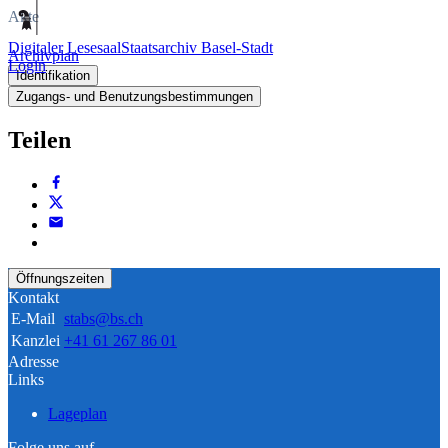
Akte
Digitaler Lesesaal
Staatsarchiv Basel-Stadt
Archivplan
Login
Identifikation
Zugangs- und Benutzungsbestimmungen
Teilen
Öffnungszeiten
Kontakt
E-Mail
stabs@bs.ch
Kanzlei
+41 61 267 86 01
Adresse
Links
Lageplan
Folge uns auf