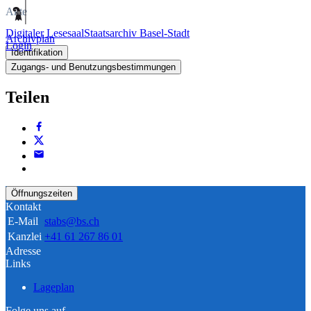
Akte
Digitaler Lesesaal
Staatsarchiv Basel-Stadt
Archivplan
Login
Identifikation
Zugangs- und Benutzungsbestimmungen
Teilen
Öffnungszeiten
Kontakt
E-Mail
stabs@bs.ch
Kanzlei
+41 61 267 86 01
Adresse
Links
Lageplan
Folge uns auf