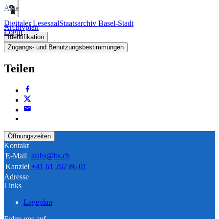
Akte
Digitaler Lesesaal
Staatsarchiv Basel-Stadt
Archivplan
Login
Identifikation
Zugangs- und Benutzungsbestimmungen
Teilen
Öffnungszeiten
Kontakt
E-Mail
stabs@bs.ch
Kanzlei
+41 61 267 86 01
Adresse
Links
Lageplan
Folge uns auf