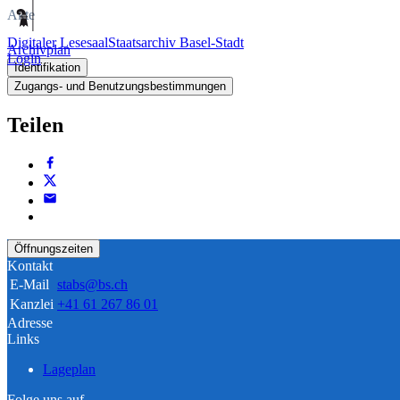
Akte
Digitaler Lesesaal
Staatsarchiv Basel-Stadt
Archivplan
Login
Identifikation
Zugangs- und Benutzungsbestimmungen
Teilen
Öffnungszeiten
Kontakt
E-Mail
stabs@bs.ch
Kanzlei
+41 61 267 86 01
Adresse
Links
Lageplan
Folge uns auf