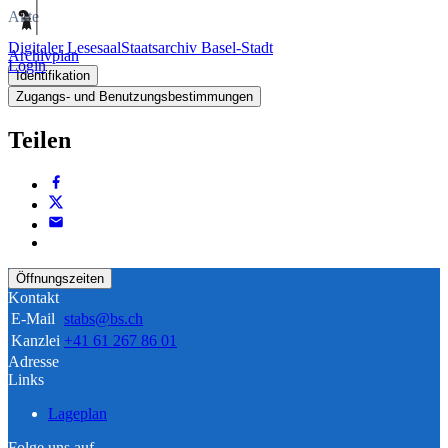
Akte
Digitaler Lesesaal
Staatsarchiv Basel-Stadt
Archivplan
Login
Identifikation
Zugangs- und Benutzungsbestimmungen
Teilen
Öffnungszeiten
Kontakt
E-Mail
stabs@bs.ch
Kanzlei
+41 61 267 86 01
Adresse
Links
Lageplan
Folge uns auf