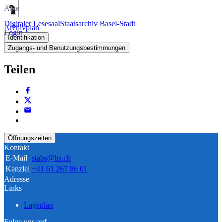
Akte
Digitaler Lesesaal
Staatsarchiv Basel-Stadt
Archivplan
Login
Identifikation
Zugangs- und Benutzungsbestimmungen
Teilen
Öffnungszeiten
Kontakt
E-Mail
stabs@bs.ch
Kanzlei
+41 61 267 86 01
Adresse
Links
Lageplan
Folge uns auf