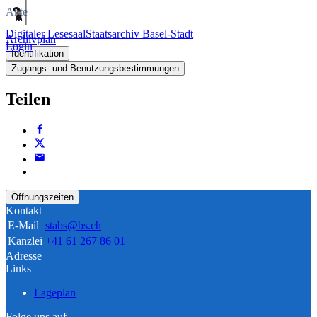
Akte
Digitaler Lesesaal
Staatsarchiv Basel-Stadt
Archivplan
Login
Identifikation
Zugangs- und Benutzungsbestimmungen
Teilen
Öffnungszeiten
Kontakt
E-Mail
stabs@bs.ch
Kanzlei
+41 61 267 86 01
Adresse
Links
Lageplan
Folge uns auf