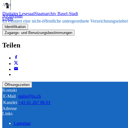
Akte
Digitaler Lesesaal
Staatsarchiv Basel-Stadt
Archivplan
Login
Es existiert eine nicht-öffentliche untergeordnete Verzeichnungseinhei
Identifikation
Zugangs- und Benutzungsbestimmungen
Teilen
Öffnungszeiten
Kontakt
E-Mail
stabs@bs.ch
Kanzlei
+41 61 267 86 01
Adresse
Links
Lageplan