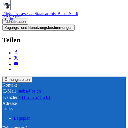
Akte
Digitaler Lesesaal
Staatsarchiv Basel-Stadt
Archivplan
Login
Identifikation
Zugangs- und Benutzungsbestimmungen
Teilen
Öffnungszeiten
Kontakt
E-Mail
stabs@bs.ch
Kanzlei
+41 61 267 86 01
Adresse
Links
Lageplan
Folge uns auf