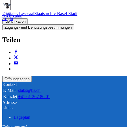
Akte
Digitaler Lesesaal
Staatsarchiv Basel-Stadt
Archivplan
Login
Identifikation
Zugangs- und Benutzungsbestimmungen
Teilen
Öffnungszeiten
Kontakt
E-Mail
stabs@bs.ch
Kanzlei
+41 61 267 86 01
Adresse
Links
Lageplan
Folge uns auf