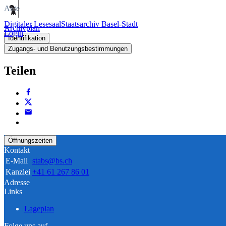
Akte
Digitaler Lesesaal
Staatsarchiv Basel-Stadt
Archivplan
Login
Identifikation
Zugangs- und Benutzungsbestimmungen
Teilen
Öffnungszeiten
Kontakt
E-Mail
stabs@bs.ch
Kanzlei
+41 61 267 86 01
Adresse
Links
Lageplan
Folge uns auf