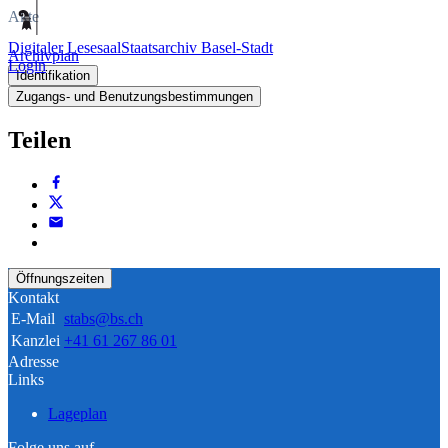
Akte
Digitaler Lesesaal
Staatsarchiv Basel-Stadt
Archivplan
Login
Identifikation
Zugangs- und Benutzungsbestimmungen
Teilen
Öffnungszeiten
Kontakt
E-Mail
stabs@bs.ch
Kanzlei
+41 61 267 86 01
Adresse
Links
Lageplan
Folge uns auf