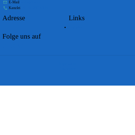
E-Mail
stabs@bs.ch
Kanzlei
+41 61 267 86 01
Adresse
Links
Lageplan
Folge uns auf
Impressum
Disclaimer