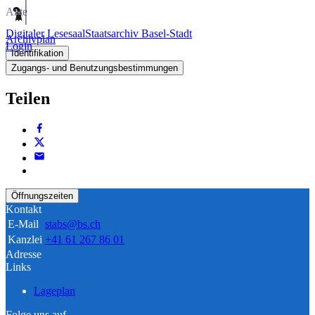
Akte
Digitaler Lesesaal
Staatsarchiv Basel-Stadt
Archivplan
Login
Identifikation
Zugangs- und Benutzungsbestimmungen
Teilen
Öffnungszeiten
Kontakt
E-Mail
stabs@bs.ch
Kanzlei
+41 61 267 86 01
Adresse
Links
Lageplan
Folge uns auf