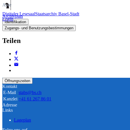
Akte
Digitaler Lesesaal
Staatsarchiv Basel-Stadt
Archivplan
Login
Identifikation
Zugangs- und Benutzungsbestimmungen
Teilen
Öffnungszeiten
Kontakt
E-Mail
stabs@bs.ch
Kanzlei
+41 61 267 86 01
Adresse
Links
Lageplan
Folge uns auf