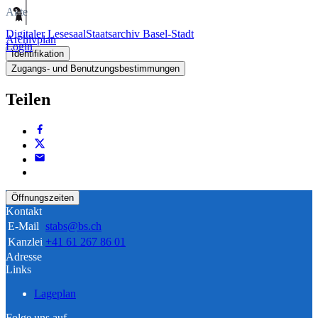
Akte
Digitaler Lesesaal
Staatsarchiv Basel-Stadt
Archivplan
Login
Identifikation
Zugangs- und Benutzungsbestimmungen
Teilen
Öffnungszeiten
Kontakt
E-Mail
stabs@bs.ch
Kanzlei
+41 61 267 86 01
Adresse
Links
Lageplan
Folge uns auf