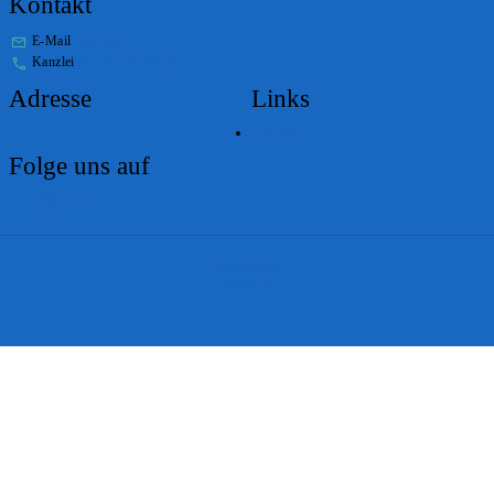
Kontakt
E-Mail
stabs@bs.ch
Kanzlei
+41 61 267 86 01
Adresse
Links
Lageplan
Folge uns auf
Impressum
Disclaimer