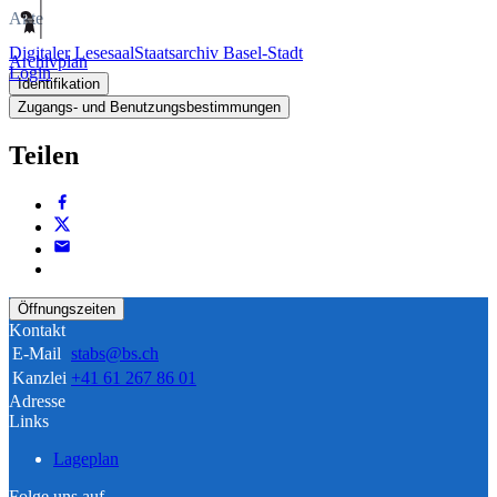
Akte
Digitaler Lesesaal
Staatsarchiv Basel-Stadt
Archivplan
Login
Identifikation
Zugangs- und Benutzungsbestimmungen
Teilen
Öffnungszeiten
Kontakt
E-Mail
stabs@bs.ch
Kanzlei
+41 61 267 86 01
Adresse
Links
Lageplan
Folge uns auf