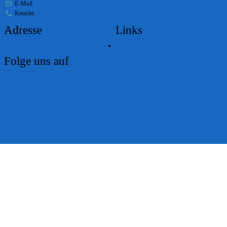
E-Mail
stabs@bs.ch
Kanzlei
+41 61 267 86 01
Adresse
Links
Lageplan
Folge uns auf
Impressum
Disclaimer