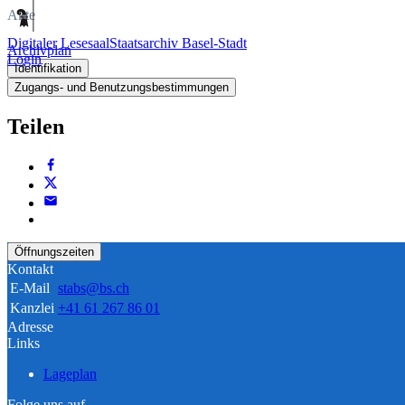
Akte
Digitaler Lesesaal
Staatsarchiv Basel-Stadt
Archivplan
Login
Identifikation
Zugangs- und Benutzungsbestimmungen
Teilen
Öffnungszeiten
Kontakt
E-Mail
stabs@bs.ch
Kanzlei
+41 61 267 86 01
Adresse
Links
Lageplan
Folge uns auf