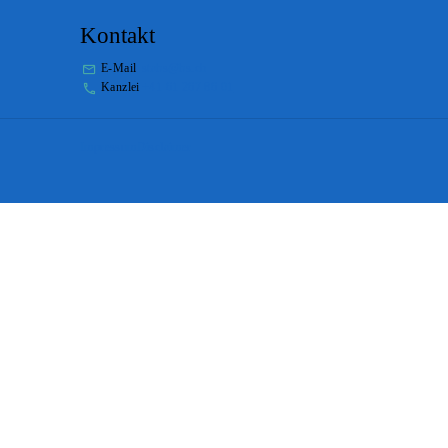
Kontakt
E-Mail
stabs@bs.ch
Kanzlei
+41 61 267 86 01
Impressum
Disclaimer