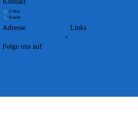
Kontakt
E-Mail
stabs@bs.ch
Kanzlei
+41 61 267 86 01
Adresse
Links
Lageplan
Folge uns auf
Impressum
Disclaimer