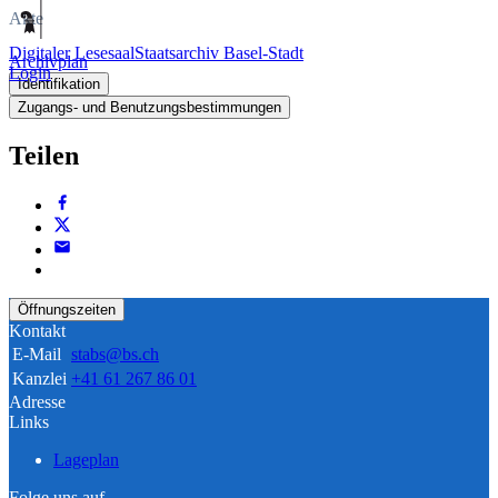
Akte
Digitaler Lesesaal
Staatsarchiv Basel-Stadt
Archivplan
Login
Identifikation
Zugangs- und Benutzungsbestimmungen
Teilen
Öffnungszeiten
Kontakt
E-Mail
stabs@bs.ch
Kanzlei
+41 61 267 86 01
Adresse
Links
Lageplan
Folge uns auf