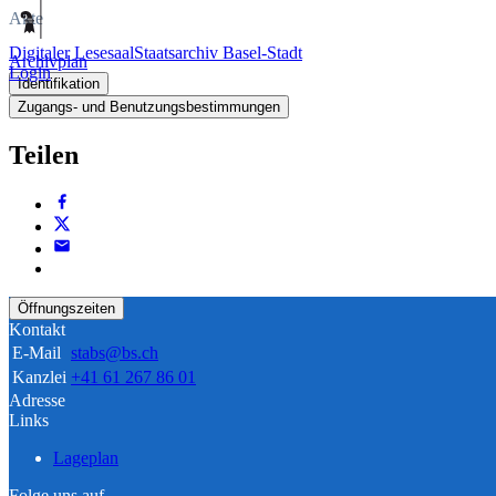
Akte
Digitaler Lesesaal
Staatsarchiv Basel-Stadt
Archivplan
Login
Identifikation
Zugangs- und Benutzungsbestimmungen
Teilen
Öffnungszeiten
Kontakt
E-Mail
stabs@bs.ch
Kanzlei
+41 61 267 86 01
Adresse
Links
Lageplan
Folge uns auf