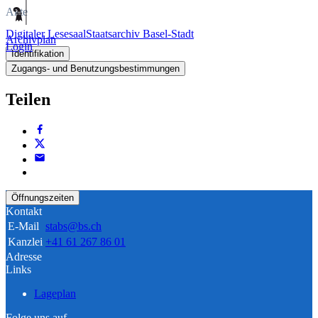
Akte
Digitaler Lesesaal
Staatsarchiv Basel-Stadt
Archivplan
Login
Identifikation
Zugangs- und Benutzungsbestimmungen
Teilen
Öffnungszeiten
Kontakt
E-Mail
stabs@bs.ch
Kanzlei
+41 61 267 86 01
Adresse
Links
Lageplan
Folge uns auf