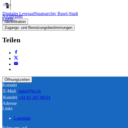
Akte
Digitaler Lesesaal
Staatsarchiv Basel-Stadt
Archivplan
Login
Identifikation
Zugangs- und Benutzungsbestimmungen
Teilen
Öffnungszeiten
Kontakt
E-Mail
stabs@bs.ch
Kanzlei
+41 61 267 86 01
Adresse
Links
Lageplan
Folge uns auf