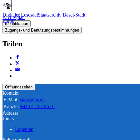
Akte
Digitaler Lesesaal
Staatsarchiv Basel-Stadt
Archivplan
Login
Identifikation
Zugangs- und Benutzungsbestimmungen
Teilen
Öffnungszeiten
Kontakt
E-Mail
stabs@bs.ch
Kanzlei
+41 61 267 86 01
Adresse
Links
Lageplan
Folge uns auf