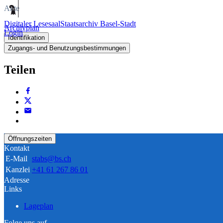
Akte
Digitaler Lesesaal
Staatsarchiv Basel-Stadt
Archivplan
Login
Identifikation
Zugangs- und Benutzungsbestimmungen
Teilen
Öffnungszeiten
Kontakt
E-Mail
stabs@bs.ch
Kanzlei
+41 61 267 86 01
Adresse
Links
Lageplan
Folge uns auf