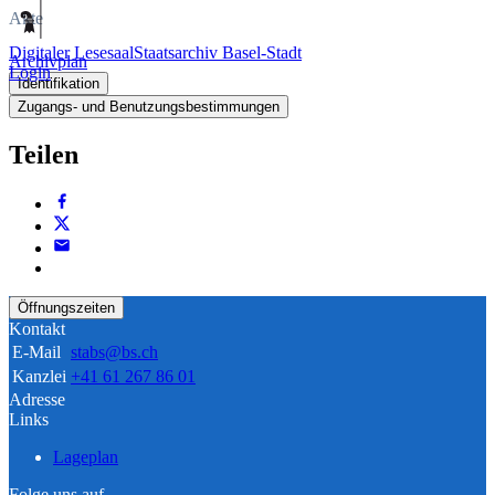
Akte
Digitaler Lesesaal
Staatsarchiv Basel-Stadt
Archivplan
Login
Identifikation
Zugangs- und Benutzungsbestimmungen
Teilen
Öffnungszeiten
Kontakt
E-Mail
stabs@bs.ch
Kanzlei
+41 61 267 86 01
Adresse
Links
Lageplan
Folge uns auf