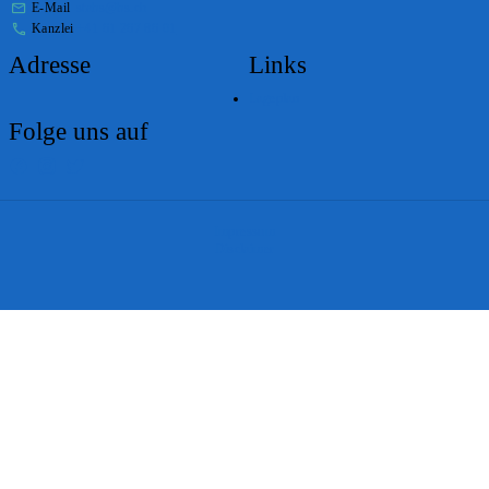
E-Mail
stabs@bs.ch
Kanzlei
+41 61 267 86 01
Adresse
Links
Lageplan
Folge uns auf
Impressum
Disclaimer