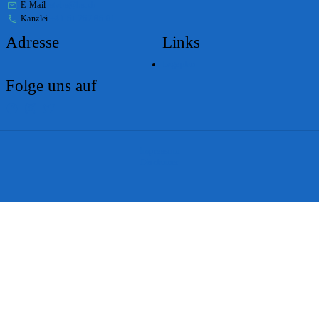
E-Mail
stabs@bs.ch
Kanzlei
+41 61 267 86 01
Adresse
Links
Lageplan
Folge uns auf
Impressum
Disclaimer