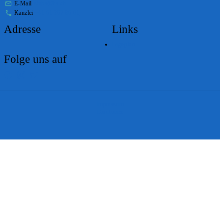
E-Mail
stabs@bs.ch
Kanzlei
+41 61 267 86 01
Adresse
Links
Lageplan
Folge uns auf
Impressum
Disclaimer