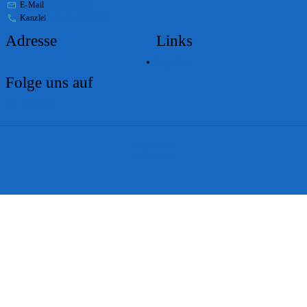
E-Mail
stabs@bs.ch
Kanzlei
+41 61 267 86 01
Adresse
Links
Lageplan
Folge uns auf
Impressum
Disclaimer