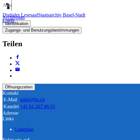
Akte
Digitaler Lesesaal
Staatsarchiv Basel-Stadt
Archivplan
Login
Identifikation
Zugangs- und Benutzungsbestimmungen
Teilen
Öffnungszeiten
Kontakt
E-Mail
stabs@bs.ch
Kanzlei
+41 61 267 86 01
Adresse
Links
Lageplan
Folge uns auf