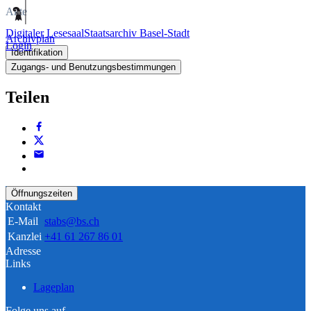
Akte
Digitaler Lesesaal
Staatsarchiv Basel-Stadt
Archivplan
Login
Identifikation
Zugangs- und Benutzungsbestimmungen
Teilen
Öffnungszeiten
Kontakt
E-Mail
stabs@bs.ch
Kanzlei
+41 61 267 86 01
Adresse
Links
Lageplan
Folge uns auf