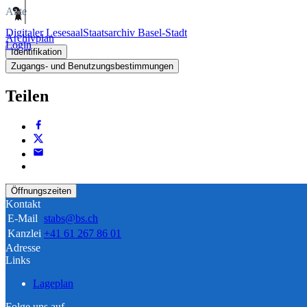
Akte
Digitaler Lesesaal
Staatsarchiv Basel-Stadt
Archivplan
Login
Identifikation
Zugangs- und Benutzungsbestimmungen
Teilen
Öffnungszeiten
Kontakt
E-Mail
stabs@bs.ch
Kanzlei
+41 61 267 86 01
Adresse
Links
Lageplan
Folge uns auf