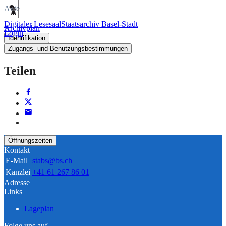
Akte
Digitaler Lesesaal
Staatsarchiv Basel-Stadt
Archivplan
Login
Identifikation
Zugangs- und Benutzungsbestimmungen
Teilen
Öffnungszeiten
Kontakt
E-Mail
stabs@bs.ch
Kanzlei
+41 61 267 86 01
Adresse
Links
Lageplan
Folge uns auf