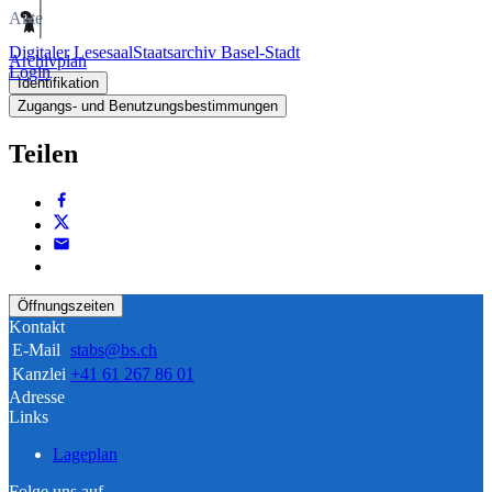
Akte
Digitaler Lesesaal
Staatsarchiv Basel-Stadt
Archivplan
Login
Identifikation
Zugangs- und Benutzungsbestimmungen
Teilen
Öffnungszeiten
Kontakt
E-Mail
stabs@bs.ch
Kanzlei
+41 61 267 86 01
Adresse
Links
Lageplan
Folge uns auf