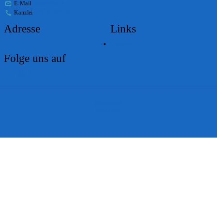
E-Mail
stabs@bs.ch
Kanzlei
+41 61 267 86 01
Adresse
Links
Lageplan
Folge uns auf
Impressum
Disclaimer