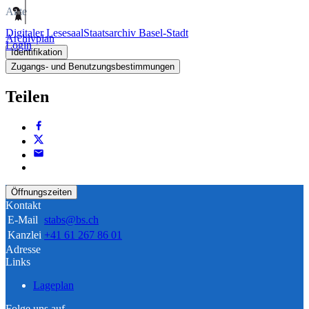
Akte
Digitaler Lesesaal
Staatsarchiv Basel-Stadt
Archivplan
Login
Identifikation
Zugangs- und Benutzungsbestimmungen
Teilen
Öffnungszeiten
Kontakt
E-Mail
stabs@bs.ch
Kanzlei
+41 61 267 86 01
Adresse
Links
Lageplan
Folge uns auf