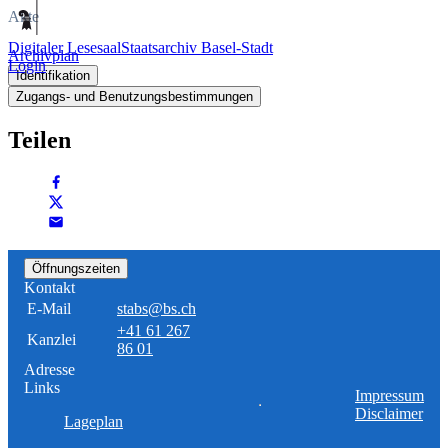
Akte
Digitaler Lesesaal
Staatsarchiv Basel-Stadt
Archivplan
Login
Identifikation
Zugangs- und Benutzungsbestimmungen
Teilen
Öffnungszeiten
Kontakt
E-Mail
stabs@bs.ch
+41 61 267
Kanzlei
86 01
Adresse
Links
Impressum
Disclaimer
Lageplan