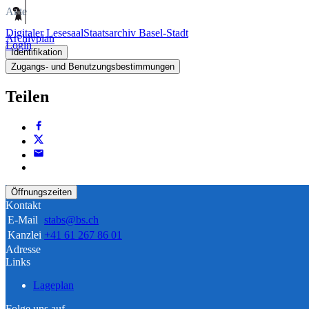
Akte
Digitaler Lesesaal
Staatsarchiv Basel-Stadt
Archivplan
Login
Identifikation
Zugangs- und Benutzungsbestimmungen
Teilen
Öffnungszeiten
Kontakt
E-Mail
stabs@bs.ch
Kanzlei
+41 61 267 86 01
Adresse
Links
Lageplan
Folge uns auf