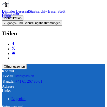
Akte
Digitaler Lesesaal
Staatsarchiv Basel-Stadt
Archivplan
Login
Identifikation
Zugangs- und Benutzungsbestimmungen
Teilen
Öffnungszeiten
Kontakt
E-Mail
stabs@bs.ch
Kanzlei
+41 61 267 86 01
Adresse
Links
Lageplan
Folge uns auf