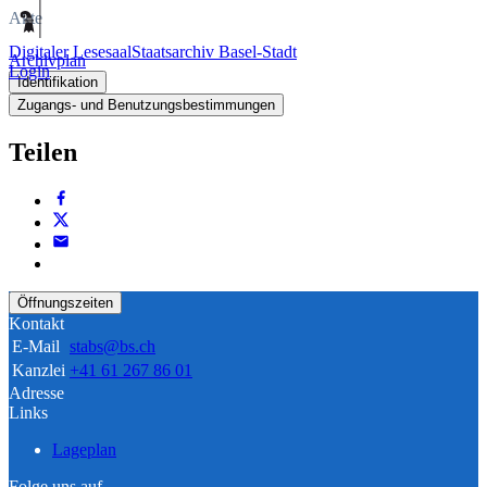
Akte
Digitaler Lesesaal
Staatsarchiv Basel-Stadt
Archivplan
Login
Identifikation
Zugangs- und Benutzungsbestimmungen
Teilen
Öffnungszeiten
Kontakt
E-Mail
stabs@bs.ch
Kanzlei
+41 61 267 86 01
Adresse
Links
Lageplan
Folge uns auf